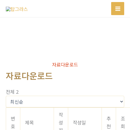
콘
텐
츠
로
건
너
뛰
기
자료다운로드
자료다운로드
전체 2
작
번
추
조
제목
성
작성일
호
천
회