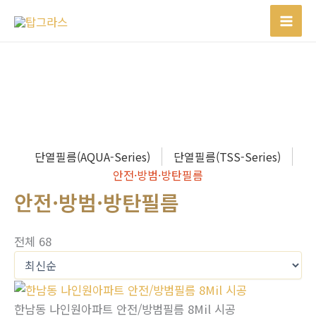
콘
텐
츠
로
건
너
뛰
기
단열필름(AQUA-Series)
단열필름(TSS-Series)
안전·방범·방탄필름
안전·방범·방탄필름
전체 68
한남동 나인원아파트 안전/방범필름 8Mil 시공