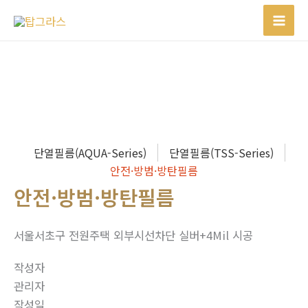
콘
텐
츠
로
건
너
뛰
기
단열필름(AQUA-Series)
단열필름(TSS-Series)
안전·방범·방탄필름
안전·방범·방탄필름
서울서초구 전원주택 외부시선차단 실버+4Mil 시공
작성자
관리자
작성일