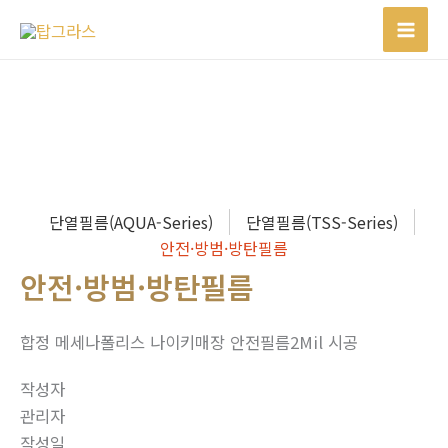
콘
텐
츠
로
건
너
뛰
기
단열필름(AQUA-Series)
단열필름(TSS-Series)
안전·방범·방탄필름
안전·방범·방탄필름
합정 메세나폴리스 나이키매장 안전필름2Mil 시공
작성자
관리자
작성일