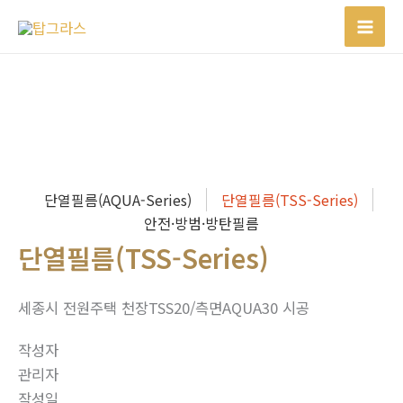
콘
텐
츠
로
건
너
뛰
기
단열필름(AQUA-Series)
단열필름(TSS-Series)
안전·방범·방탄필름
단열필름(TSS-Series)
세종시 전원주택 천장TSS20/측면AQUA30 시공
작성자
관리자
작성일