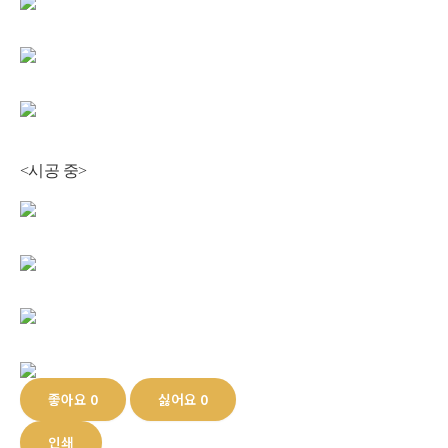
<시공 중>
좋아요
0
싫어요
0
인쇄