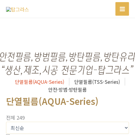
콘
텐
츠
로
건
너
뛰
기
단열필름(AQUA-Series)
단열필름(TSS-Series)
안전·방범·방탄필름
단열필름(AQUA-Series)
전체 249