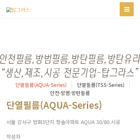
콘
텐
츠
로
건
너
뛰
기
단열필름(AQUA-Series)
단열필름(TSS-Series)
안전·방범·방탄필름
단열필름(AQUA-Series)
서울 강서구 방화3단지 청솔아파트 AQUA 30/80 시공
작성자